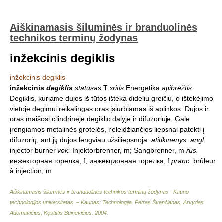
Aiškinamasis šiluminės ir branduolinės
technikos terminų žodynas
inžekcinis degiklis
inžekcinis degiklis
inžekcinis
degiklis
statusas
T
sritis
Energetika
apibrėžtis
Degiklis, kuriame dujos iš tūtos išteka dideliu greičiu, o ištekėjimo
vietoje degimui reikalingas oras įsiurbiamas iš aplinkos. Dujos ir
oras maišosi cilindrinėje degiklio dalyje ir difuzoriuje. Gale
įrengiamos metalinės grotelės, neleidžiančios liepsnai patekti į
difuzorių; ant jų dujos lengviau užsiliepsnoja.
atitikmenys
:
angl.
injector burner
vok.
Injektorbrenner, m; Sangbrenner, m
rus.
инжекторная горелка, f; инжекционная горелка, f
pranc.
brûleur
à injection, m
Aiškinamasis šiluminės ir branduolinės technikos terminų žodynas - Kauno
technologijos universitetas. – Kaunas: Technologija
.
Petras Švenčianas, Arvydas
Adomavičius, Kęstutis Buinevičius
.
2004
.