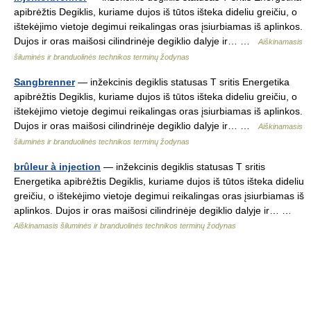
apibrėžtis Degiklis, kuriame dujos iš tūtos išteka dideliu greičiu, o
ištekėjimo vietoje degimui reikalingas oras įsiurbiamas iš aplinkos.
Dujos ir oras maišosi cilindrinėje degiklio dalyje ir… …
Aiškinamasis
šiluminės ir branduolinės technikos terminų žodynas
Sangbrenner
— inžekcinis degiklis statusas T sritis Energetika
apibrėžtis Degiklis, kuriame dujos iš tūtos išteka dideliu greičiu, o
ištekėjimo vietoje degimui reikalingas oras įsiurbiamas iš aplinkos.
Dujos ir oras maišosi cilindrinėje degiklio dalyje ir… …
Aiškinamasis
šiluminės ir branduolinės technikos terminų žodynas
brûleur à injection
— inžekcinis degiklis statusas T sritis
Energetika apibrėžtis Degiklis, kuriame dujos iš tūtos išteka dideliu
greičiu, o ištekėjimo vietoje degimui reikalingas oras įsiurbiamas iš
aplinkos. Dujos ir oras maišosi cilindrinėje degiklio dalyje ir… …
Aiškinamasis šiluminės ir branduolinės technikos terminų žodynas