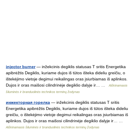
injector burner
— inžekcinis degiklis statusas T sritis Energetika
apibrėžtis Degiklis, kuriame dujos iš tūtos išteka dideliu greičiu, o
ištekėjimo vietoje degimui reikalingas oras įsiurbiamas iš aplinkos.
Dujos ir oras maišosi cilindrinėje degiklio dalyje ir… …
Aiškinamasis
šiluminės ir branduolinės technikos terminų žodynas
инжекторная горелка
— inžekcinis degiklis statusas T sritis
Energetika apibrėžtis Degiklis, kuriame dujos iš tūtos išteka dideliu
greičiu, o ištekėjimo vietoje degimui reikalingas oras įsiurbiamas iš
aplinkos. Dujos ir oras maišosi cilindrinėje degiklio dalyje ir… …
Aiškinamasis šiluminės ir branduolinės technikos terminų žodynas