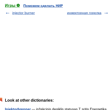
Игры ⚽
Поможем сделать НИР
injector burner
инжекторная горелка
Look at other dictionaries:
Injektorbrenner
— inžekcinis degiklis statusas T sritis Energetika