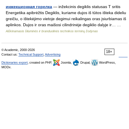
инжекционная горелка
— inžekcinis degiklis statusas T sritis
Energetika apibrėžtis Degiklis, kuriame dujos iš tūtos išteka dideliu
greičiu, o ištekėjimo vietoje degimui reikalingas oras įsiurbiamas iš
aplinkos. Dujos ir oras maišosi cilindrinėje degiklio dalyje ir… …
Aiškinamasis šiluminės ir branduolinės technikos terminų žodynas
© Academic, 2000-2026
18+
Contact us:
Technical Support
,
Advertising
Dictionaries export
, created on PHP,
Joomla,
Drupal,
WordPress,
MODx.